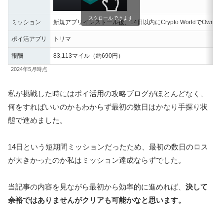
スクロールできます
ミッション
新規アプリインストール後、14日以内にCrypto WorldでOwn 
ポイ活アプリ
トリマ
報酬
83,113マイル（約690円）
2024年5
月
時点
私が挑戦した時にはポイ活用の攻略ブログがほとんどなく、
何をすればいいのかもわからず最初の数日はかなり手探り状
態で進めました。
14日という短期間ミッションだったため、最初の数日のロス
が大きかったのか私はミッション達成ならずでした。
当記事の内容を見ながら最初から効率的に進めれば、
決して
余裕ではありませんがクリアも可能かなと思います。