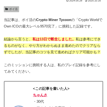
2024.05.28
2025.10.16
ポイ活
当記事は、ポイ活の
Crypto Miner Tycoon
の「Crypto Worldで
Own ICOの最大レベル9570完了」に挑戦した記録です。
結論から言うと、
私は13日で断念しました。
私は参考にでき
るものがなく、やり方がわからぬまま進めたのでクリアなら
ずでしたが、当記事のコツを見て進めればクリア可能かも？
このミッションに挑戦する人は、私のプレイ記録を参考にし
てみてください。
<この記事を書いた人>
ちゃんさ
・30代